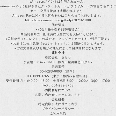
※Amazonポイントは付与されません。
※Amazon Payに登録されたクレジットカードがタミヤカードの場合でもタミヤ
カード会員様特典は適用されません。
Amazon Payに関するお問合せいはこちらまでお願いします。
https://pay.amazon.co.jp/help/202161900
代金引換
・代金引換手数料330円(税込）
・商品到着時に、配達員に現金にてお支払いください。
※佐川急便（eコレクト）の場合は、クレジットカードもご利用可能です。
・お届けは佐川急便（eコレクト）もしくは郵便代引となります。
※ご注文金額及びお届けの地域によって自動選択となります。
運営会社
株式会社 タミヤ
所在地：〒422-8610 静岡市駿河区恩田原3-7
電話番号
054-283-0003 （静岡）
03-3899-3765 （東京：静岡へ自動転送）
受付時間 月～金 9:00～18:00 土日祝日 8:00～12:00／13:00～17:00
FAX：054-282-7763
お問合せについて
お問い合わせフォームはこちら
会社概要
特定商取引法に基づく表示
プライバシーポリシー
ご利用規約