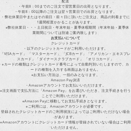
配送
・午前8：00までのご注文で翌営業日の出荷となります。
・午前8：00以降のご注文は翌々営業日での出荷となります。
・弊社休業日中またはその前日・前々日に頂いたご注文は、商品の到着までに
1週間程度かかることがあります。
※弊社休業日・・・土日祝日・年末年始・夏季休暇期間（年末年始・夏季休
業期間については別途ご案内致します）
お支払いについて
クレジットカード
・以下のクレジットカードがご利用いただけます。
「VISAカード」 「マスターカード」 「JCBカード」「アメリカン・エキスプレ
スカード」「ダイナースクラブカード」 「オリコカード」
※カードの種類はクレジットカード番号によって自動判別いたしますので、カ
ードの種類を入力する画面はありません。
※お支払い方法は、一括のみとなります。
Amazon Pay決済
・Amazonアカウントでお支払いいただけます。
※注文画面で支払方法に「Amazon Pay」をお選びいただき、注文手続きを行
ことでご利用いただけます。
※Amazon Payに移動してお支払手続きとなります。
※ご利用には、Amazonアカウントが必要です。
登録されたクレジットカードのご利用状況によってはご利用いただけない場合
があります。
※Amazonアカウントにクレジットカード情報が登録されていない場合はご利用
いただけません。