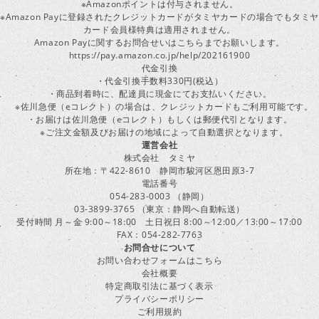
※Amazonポイントは付与されません。
※Amazon Payに登録されたクレジットカードがタミヤカードの場合でもタミヤ
カード会員様特典は適用されません。
Amazon Payに関するお問合せいはこちらまでお願いします。
https://pay.amazon.co.jp/help/202161900
代金引換
・代金引換手数料330円(税込）
・商品到着時に、配達員に現金にてお支払いください。
※佐川急便（eコレクト）の場合は、クレジットカードもご利用可能です。
・お届けは佐川急便（eコレクト）もしくは郵便代引となります。
※ご注文金額及びお届けの地域によって自動選択となります。
運営会社
株式会社 タミヤ
所在地：〒422-8610 静岡市駿河区恩田原3-7
電話番号
054-283-0003 （静岡）
03-3899-3765 （東京：静岡へ自動転送）
受付時間 月～金 9:00～18:00 土日祝日 8:00～12:00／13:00～17:00
FAX：054-282-7763
お問合せについて
お問い合わせフォームはこちら
会社概要
特定商取引法に基づく表示
プライバシーポリシー
ご利用規約