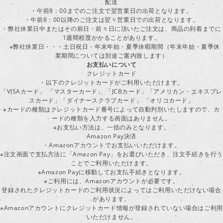
配送
・午前8：00までのご注文で翌営業日の出荷となります。
・午前8：00以降のご注文は翌々営業日での出荷となります。
・弊社休業日中またはその前日・前々日に頂いたご注文は、商品の到着までに
1週間程度かかることがあります。
※弊社休業日・・・土日祝日・年末年始・夏季休暇期間（年末年始・夏季休
業期間については別途ご案内致します）
お支払いについて
クレジットカード
・以下のクレジットカードがご利用いただけます。
「VISAカード」 「マスターカード」 「JCBカード」「アメリカン・エキスプレ
スカード」「ダイナースクラブカード」 「オリコカード」
※カードの種類はクレジットカード番号によって自動判別いたしますので、カ
ードの種類を入力する画面はありません。
※お支払い方法は、一括のみとなります。
Amazon Pay決済
・Amazonアカウントでお支払いいただけます。
※注文画面で支払方法に「Amazon Pay」をお選びいただき、注文手続きを行
ことでご利用いただけます。
※Amazon Payに移動してお支払手続きとなります。
※ご利用には、Amazonアカウントが必要です。
登録されたクレジットカードのご利用状況によってはご利用いただけない場合
があります。
※Amazonアカウントにクレジットカード情報が登録されていない場合はご利用
いただけません。