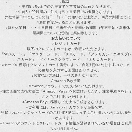
配送
・午前8：00までのご注文で翌営業日の出荷となります。
・午前8：00以降のご注文は翌々営業日での出荷となります。
・弊社休業日中またはその前日・前々日に頂いたご注文は、商品の到着までに
1週間程度かかることがあります。
※弊社休業日・・・土日祝日・年末年始・夏季休暇期間（年末年始・夏季休
業期間については別途ご案内致します）
お支払いについて
クレジットカード
・以下のクレジットカードがご利用いただけます。
「VISAカード」 「マスターカード」 「JCBカード」「アメリカン・エキスプレ
スカード」「ダイナースクラブカード」 「オリコカード」
※カードの種類はクレジットカード番号によって自動判別いたしますので、カ
ードの種類を入力する画面はありません。
※お支払い方法は、一括のみとなります。
Amazon Pay決済
・Amazonアカウントでお支払いいただけます。
※注文画面で支払方法に「Amazon Pay」をお選びいただき、注文手続きを行
ことでご利用いただけます。
※Amazon Payに移動してお支払手続きとなります。
※ご利用には、Amazonアカウントが必要です。
登録されたクレジットカードのご利用状況によってはご利用いただけない場合
があります。
※Amazonアカウントにクレジットカード情報が登録されていない場合はご利用
いただけません。