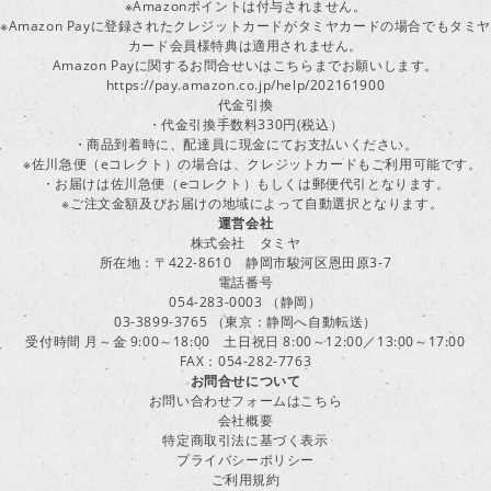
※Amazonポイントは付与されません。
※Amazon Payに登録されたクレジットカードがタミヤカードの場合でもタミヤ
カード会員様特典は適用されません。
Amazon Payに関するお問合せいはこちらまでお願いします。
https://pay.amazon.co.jp/help/202161900
代金引換
・代金引換手数料330円(税込）
・商品到着時に、配達員に現金にてお支払いください。
※佐川急便（eコレクト）の場合は、クレジットカードもご利用可能です。
・お届けは佐川急便（eコレクト）もしくは郵便代引となります。
※ご注文金額及びお届けの地域によって自動選択となります。
運営会社
株式会社 タミヤ
所在地：〒422-8610 静岡市駿河区恩田原3-7
電話番号
054-283-0003 （静岡）
03-3899-3765 （東京：静岡へ自動転送）
受付時間 月～金 9:00～18:00 土日祝日 8:00～12:00／13:00～17:00
FAX：054-282-7763
お問合せについて
お問い合わせフォームはこちら
会社概要
特定商取引法に基づく表示
プライバシーポリシー
ご利用規約