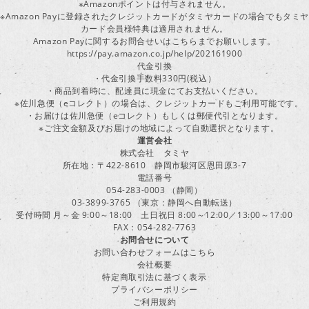
※Amazonポイントは付与されません。
※Amazon Payに登録されたクレジットカードがタミヤカードの場合でもタミヤ
カード会員様特典は適用されません。
Amazon Payに関するお問合せいはこちらまでお願いします。
https://pay.amazon.co.jp/help/202161900
代金引換
・代金引換手数料330円(税込）
・商品到着時に、配達員に現金にてお支払いください。
※佐川急便（eコレクト）の場合は、クレジットカードもご利用可能です。
・お届けは佐川急便（eコレクト）もしくは郵便代引となります。
※ご注文金額及びお届けの地域によって自動選択となります。
運営会社
株式会社 タミヤ
所在地：〒422-8610 静岡市駿河区恩田原3-7
電話番号
054-283-0003 （静岡）
03-3899-3765 （東京：静岡へ自動転送）
受付時間 月～金 9:00～18:00 土日祝日 8:00～12:00／13:00～17:00
FAX：054-282-7763
お問合せについて
お問い合わせフォームはこちら
会社概要
特定商取引法に基づく表示
プライバシーポリシー
ご利用規約