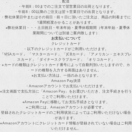
配送
・午前8：00までのご注文で翌営業日の出荷となります。
・午前8：00以降のご注文は翌々営業日での出荷となります。
・弊社休業日中またはその前日・前々日に頂いたご注文は、商品の到着までに
1週間程度かかることがあります。
※弊社休業日・・・土日祝日・年末年始・夏季休暇期間（年末年始・夏季休
業期間については別途ご案内致します）
お支払いについて
クレジットカード
・以下のクレジットカードがご利用いただけます。
「VISAカード」 「マスターカード」 「JCBカード」「アメリカン・エキスプレ
スカード」「ダイナースクラブカード」 「オリコカード」
※カードの種類はクレジットカード番号によって自動判別いたしますので、カ
ードの種類を入力する画面はありません。
※お支払い方法は、一括のみとなります。
Amazon Pay決済
・Amazonアカウントでお支払いいただけます。
※注文画面で支払方法に「Amazon Pay」をお選びいただき、注文手続きを行
ことでご利用いただけます。
※Amazon Payに移動してお支払手続きとなります。
※ご利用には、Amazonアカウントが必要です。
登録されたクレジットカードのご利用状況によってはご利用いただけない場合
があります。
※Amazonアカウントにクレジットカード情報が登録されていない場合はご利用
いただけません。