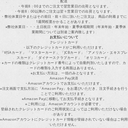
配送
・午前8：00までのご注文で翌営業日の出荷となります。
・午前8：00以降のご注文は翌々営業日での出荷となります。
・弊社休業日中またはその前日・前々日に頂いたご注文は、商品の到着までに
1週間程度かかることがあります。
※弊社休業日・・・土日祝日・年末年始・夏季休暇期間（年末年始・夏季休
業期間については別途ご案内致します）
お支払いについて
クレジットカード
・以下のクレジットカードがご利用いただけます。
「VISAカード」 「マスターカード」 「JCBカード」「アメリカン・エキスプレ
スカード」「ダイナースクラブカード」 「オリコカード」
※カードの種類はクレジットカード番号によって自動判別いたしますので、カ
ードの種類を入力する画面はありません。
※お支払い方法は、一括のみとなります。
Amazon Pay決済
・Amazonアカウントでお支払いいただけます。
※注文画面で支払方法に「Amazon Pay」をお選びいただき、注文手続きを行
ことでご利用いただけます。
※Amazon Payに移動してお支払手続きとなります。
※ご利用には、Amazonアカウントが必要です。
登録されたクレジットカードのご利用状況によってはご利用いただけない場合
があります。
※Amazonアカウントにクレジットカード情報が登録されていない場合はご利用
いただけません。