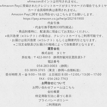
※Amazonポイントは付与されません。
※Amazon Payに登録されたクレジットカードがタミヤカードの場合でもタミヤ
カード会員様特典は適用されません。
Amazon Payに関するお問合せいはこちらまでお願いします。
https://pay.amazon.co.jp/help/202161900
代金引換
・代金引換手数料330円(税込）
・商品到着時に、配達員に現金にてお支払いください。
※佐川急便（eコレクト）の場合は、クレジットカードもご利用可能です。
・お届けは佐川急便（eコレクト）もしくは郵便代引となります。
※ご注文金額及びお届けの地域によって自動選択となります。
運営会社
株式会社 タミヤ
所在地：〒422-8610 静岡市駿河区恩田原3-7
電話番号
054-283-0003 （静岡）
03-3899-3765 （東京：静岡へ自動転送）
受付時間 月～金 9:00～18:00 土日祝日 8:00～12:00／13:00～17:00
FAX：054-282-7763
お問合せについて
お問い合わせフォームはこちら
会社概要
特定商取引法に基づく表示
プライバシーポリシー
ご利用規約