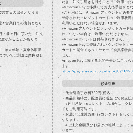
だき、注文手続きを行うことでご利用いた
送
※Amazon Payに移動してお支払手続きと
で翌営業日の出荷となりま
※ご利用には、Amazonアカウントが必要
登録されたクレジットカードのご利用状況
は翌々営業日での出荷となり
利用いただけない場合があります。
※Amazonアカウントにクレジットカード
日・前々日に頂いたご注文
れていない場合はご利用いただけません。
程度かかることがありま
※Amazonポイントは付与されません。
※Amazon Payに登録されたクレジット
日・年末年始・夏季休暇期
カードの場合でもタミヤカード会員様特典
については別途ご案内致し
せん。
Amazon Payに関するお問合せいはこち
ます。
https://pay.amazon.co.jp/help/2021619
代金引換
・代金引換手数料330円(税込）
・商品到着時に、配達員に現金にてお支払
※佐川急便（eコレクト）の場合は、クレ
ドもご利用可能です。
・お届けは佐川急便（eコレクト）もしく
なります。
※ご注文金額及びお届けの地域によって
ります。