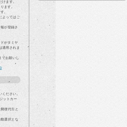
だけます。
なります。
です。
によってはご
情報が登録さ
カードがタミヤ
は適用されま
らまでお願いし
00
いください。
ジットカー
は郵便代引と
自動選択とな