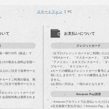
スマートフォン
PC
ついて
お支払いについて
料
クレジットカード
国一律510円（税込）で
・以下のクレジットカードがご利用いただ
「VISAカード」 「マスターカード」 「JC
上げの場合も送料は全国一
「アメリカン・エキスプレスカード」「ダ
ブカード」 「オリコカード」
込)以上のご注文で送料サービ
※カードの種類はクレジットカード番号に
別いたしますので、カードの種類を入力す
ヤカードご利用の場合、商
ません。
以上のご注文で送料サービスと
※お支払い方法は、一括のみとなります。
登録されたクレジットカードが
Amazon Pay決済
ド会員様特典は適用されま
・Amazonアカウントでお支払いいただけ
※注文画面で支払方法に「Amazon Pay