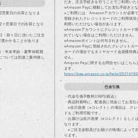
だき、注文手続きを行うことでご利用いた
送
※Amazon Payに移動してお支払手続きと
で翌営業日の出荷となりま
※ご利用には、Amazonアカウントが必要
登録されたクレジットカードのご利用状況
は翌々営業日での出荷となり
利用いただけない場合があります。
※Amazonアカウントにクレジットカード
日・前々日に頂いたご注文
れていない場合はご利用いただけません。
程度かかることがありま
※Amazonポイントは付与されません。
※Amazon Payに登録されたクレジット
日・年末年始・夏季休暇期
カードの場合でもタミヤカード会員様特典
については別途ご案内致し
せん。
Amazon Payに関するお問合せいはこち
ます。
https://pay.amazon.co.jp/help/2021619
代金引換
・代金引換手数料330円(税込）
・商品到着時に、配達員に現金にてお支払
※佐川急便（eコレクト）の場合は、クレ
ドもご利用可能です。
・お届けは佐川急便（eコレクト）もしく
なります。
※ご注文金額及びお届けの地域によって
ります。