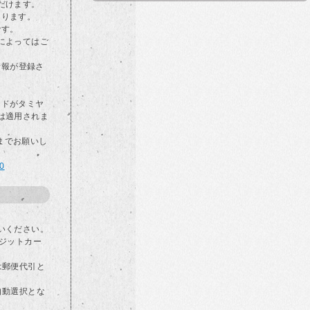
だけます。
なります。
です。
によってはご
情報が登録さ
カードがタミヤ
は適用されま
らまでお願いし
00
いください。
ジットカー
は郵便代引と
自動選択とな