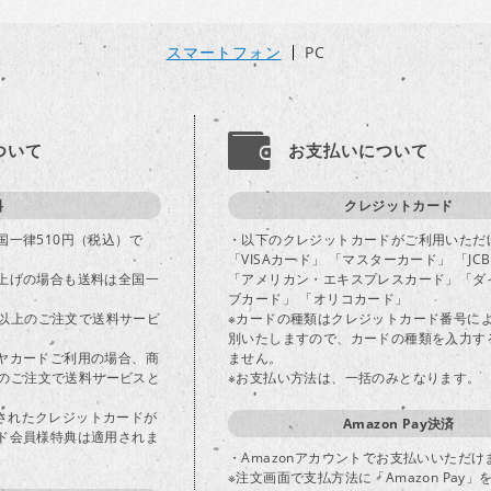
スマートフォン
PC
ついて
お支払いについて
料
クレジットカード
国一律510円（税込）で
・以下のクレジットカードがご利用いただ
「VISAカード」 「マスターカード」 「JC
上げの場合も送料は全国一
「アメリカン・エキスプレスカード」「ダ
ブカード」 「オリコカード」
込)以上のご注文で送料サービ
※カードの種類はクレジットカード番号に
別いたしますので、カードの種類を入力す
ヤカードご利用の場合、商
ません。
以上のご注文で送料サービスと
※お支払い方法は、一括のみとなります。
登録されたクレジットカードが
Amazon Pay決済
ド会員様特典は適用されま
・Amazonアカウントでお支払いいただけ
※注文画面で支払方法に「Amazon Pay