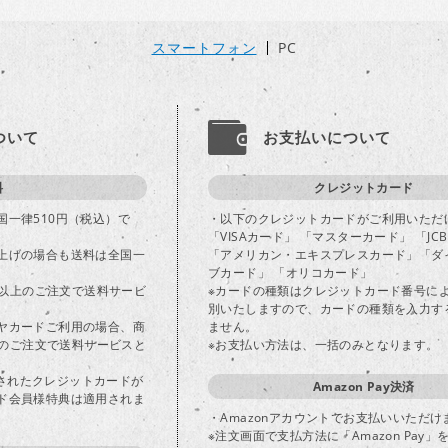
スマートフォン
PC
ついて
お支払いについて
料
クレジットカード
国一律510円（税込）で
・以下のクレジットカードがご利用いただ
「VISAカード」 「マスターカード」 「JC
上げの場合も送料は全国一
「アメリカン・エキスプレスカード」「ダ
ブカード」 「オリコカード」
込)以上のご注文で送料サービ
※カードの種類はクレジットカード番号に
別いたしますので、カードの種類を入力す
ヤカードご利用の場合、商
ません。
以上のご注文で送料サービスと
※お支払い方法は、一括のみとなります。
登録されたクレジットカードが
Amazon Pay決済
ド会員様特典は適用されま
・Amazonアカウントでお支払いいただけ
※注文画面で支払方法に「Amazon Pay