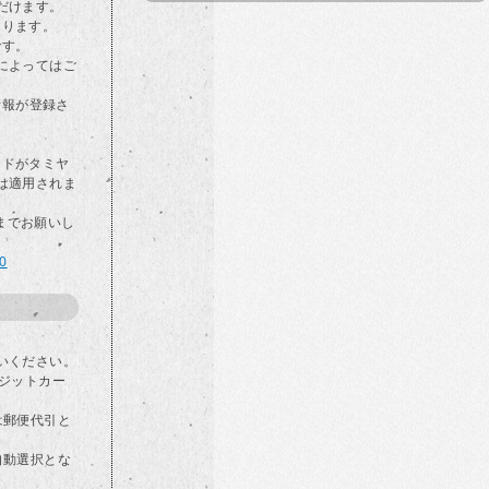
だけます。
なります。
です。
によってはご
情報が登録さ
カードがタミヤ
は適用されま
らまでお願いし
00
いください。
ジットカー
は郵便代引と
自動選択とな