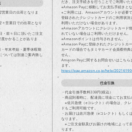
だき、注文手続きを行うことでご利用いた
送
※Amazon Payに移動してお支払手続きと
で翌営業日の出荷となりま
※ご利用には、Amazonアカウントが必要
登録されたクレジットカードのご利用状況
は翌々営業日での出荷となり
利用いただけない場合があります。
※Amazonアカウントにクレジットカード
日・前々日に頂いたご注文
れていない場合はご利用いただけません。
程度かかることがありま
※Amazonポイントは付与されません。
※Amazon Payに登録されたクレジット
日・年末年始・夏季休暇期
カードの場合でもタミヤカード会員様特典
については別途ご案内致し
せん。
Amazon Payに関するお問合せいはこち
ます。
https://pay.amazon.co.jp/help/2021619
代金引換
・代金引換手数料330円(税込）
・商品到着時に、配達員に現金にてお支払
※佐川急便（eコレクト）の場合は、クレ
ドもご利用可能です。
・お届けは佐川急便（eコレクト）もしく
なります。
※ご注文金額及びお届けの地域によって
ります。