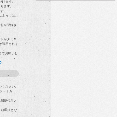
だけます。
なります。
です。
によってはご
情報が登録さ
カードがタミヤ
は適用されま
らまでお願いし
00
いください。
ジットカー
は郵便代引と
自動選択とな