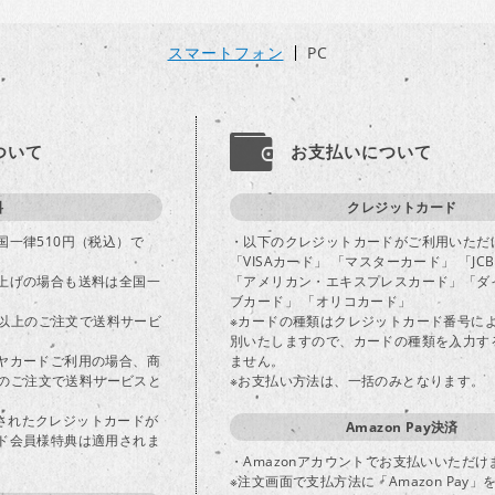
スマートフォン
PC
ついて
お支払いについて
料
クレジットカード
国一律510円（税込）で
・以下のクレジットカードがご利用いただ
「VISAカード」 「マスターカード」 「JC
上げの場合も送料は全国一
「アメリカン・エキスプレスカード」「ダ
ブカード」 「オリコカード」
込)以上のご注文で送料サービ
※カードの種類はクレジットカード番号に
別いたしますので、カードの種類を入力す
ヤカードご利用の場合、商
ません。
以上のご注文で送料サービスと
※お支払い方法は、一括のみとなります。
登録されたクレジットカードが
Amazon Pay決済
ド会員様特典は適用されま
・Amazonアカウントでお支払いいただけ
※注文画面で支払方法に「Amazon Pay