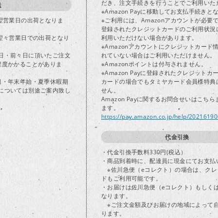
だき、注文手続きを行うことでご利用いた
送
※Amazon Payに移動してお支払手続きと
で翌営業日の出荷となりま
※ご利用には、Amazonアカウントが必要
登録されたクレジットカードのご利用状況
は翌々営業日での出荷となり
利用いただけない場合があります。
※Amazonアカウントにクレジットカード
日・前々日に頂いたご注文
れていない場合はご利用いただけません。
程度かかることがありま
※Amazonポイントは付与されません。
※Amazon Payに登録されたクレジット
日・年末年始・夏季休暇期
カードの場合でもタミヤカード会員様特典
については別途ご案内致し
せん。
Amazon Payに関するお問合せいはこち
ます。
https://pay.amazon.co.jp/help/2021619
代金引換
・代金引換手数料330円(税込）
・商品到着時に、配達員に現金にてお支払
※佐川急便（eコレクト）の場合は、クレ
ドもご利用可能です。
・お届けは佐川急便（eコレクト）もしく
なります。
※ご注文金額及びお届けの地域によって
ります。