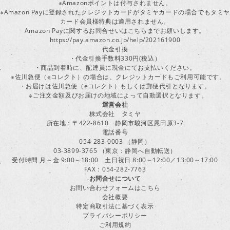
※Amazonポイントは付与されません。
※Amazon Payに登録されたクレジットカードがタミヤカードの場合でもタミヤ
カード会員様特典は適用されません。
Amazon Payに関するお問合せいはこちらまでお願いします。
https://pay.amazon.co.jp/help/202161900
代金引換
・代金引換手数料330円(税込）
・商品到着時に、配達員に現金にてお支払いください。
※佐川急便（eコレクト）の場合は、クレジットカードもご利用可能です。
・お届けは佐川急便（eコレクト）もしくは郵便代引となります。
※ご注文金額及びお届けの地域によって自動選択となります。
運営会社
株式会社 タミヤ
所在地：〒422-8610 静岡市駿河区恩田原3-7
電話番号
054-283-0003 （静岡）
03-3899-3765 （東京：静岡へ自動転送）
受付時間 月～金 9:00～18:00 土日祝日 8:00～12:00／13:00～17:00
FAX：054-282-7763
お問合せについて
お問い合わせフォームはこちら
会社概要
特定商取引法に基づく表示
プライバシーポリシー
ご利用規約