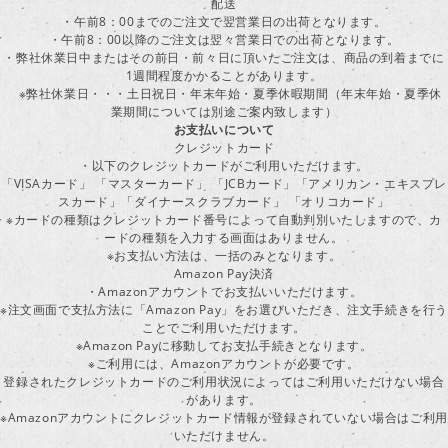
配送
・午前8：00までのご注文で翌営業日の出荷となります。
・午前8：00以降のご注文は翌々営業日での出荷となります。
・弊社休業日中またはその前日・前々日に頂いたご注文は、商品の到着までに
1週間程度かかることがあります。
※弊社休業日・・・土日祝日・年末年始・夏季休暇期間（年末年始・夏季休
業期間については別途ご案内致します）
お支払いについて
クレジットカード
・以下のクレジットカードがご利用いただけます。
「VISAカード」 「マスターカード」 「JCBカード」「アメリカン・エキスプレ
スカード」「ダイナースクラブカード」 「オリコカード」
※カードの種類はクレジットカード番号によって自動判別いたしますので、カ
ードの種類を入力する画面はありません。
※お支払い方法は、一括のみとなります。
Amazon Pay決済
・Amazonアカウントでお支払いいただけます。
※注文画面で支払方法に「Amazon Pay」をお選びいただき、注文手続きを行
ことでご利用いただけます。
※Amazon Payに移動してお支払手続きとなります。
※ご利用には、Amazonアカウントが必要です。
登録されたクレジットカードのご利用状況によってはご利用いただけない場合
があります。
※Amazonアカウントにクレジットカード情報が登録されていない場合はご利用
いただけません。