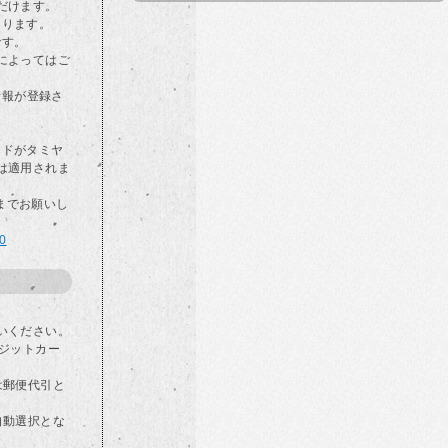
だけます。
なります。
です。
によってはご
情報が登録さ
カードがタミヤ
は適用されま
らまでお願いし
00
いください。
ジットカー
は郵便代引と
自動選択とな