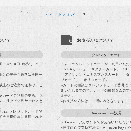
スマートフォン
PC
ついて
お支払いについて
料
クレジットカード
国一律510円（税込）で
・以下のクレジットカードがご利用いただ
「VISAカード」 「マスターカード」 「JC
上げの場合も送料は全国一
「アメリカン・エキスプレスカード」「ダ
ブカード」 「オリコカード」
込)以上のご注文で送料サービ
※カードの種類はクレジットカード番号に
別いたしますので、カードの種類を入力す
ヤカードご利用の場合、商
ません。
以上のご注文で送料サービスと
※お支払い方法は、一括のみとなります。
登録されたクレジットカードが
Amazon Pay決済
ド会員様特典は適用されま
・Amazonアカウントでお支払いいただけ
※注文画面で支払方法に「Amazon Pay