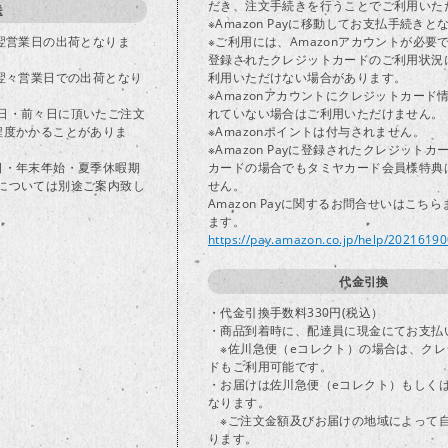
だき、注文手続きを行うことでご利用いた
送
※Amazon Payに移動してお支払手続きと
で翌営業日の出荷となりま
※ご利用には、Amazonアカウントが必要
登録されたクレジットカードのご利用状況
は翌々営業日での出荷となり
利用いただけない場合があります。
※Amazonアカウントにクレジットカード
日・前々日に頂いたご注文
れていない場合はご利用いただけません。
程度かかることがありま
※Amazonポイントは付与されません。
※Amazon Payに登録されたクレジット
日・年末年始・夏季休暇期
カードの場合でもタミヤカード会員様特典
については別途ご案内致し
せん。
Amazon Payに関するお問合せいはこち
ます。
https://pay.amazon.co.jp/help/2021619
代金引換
・代金引換手数料330円(税込）
・商品到着時に、配達員に現金にてお支払
※佐川急便（eコレクト）の場合は、クレ
ドもご利用可能です。
・お届けは佐川急便（eコレクト）もしく
なります。
※ご注文金額及びお届けの地域によって
ります。