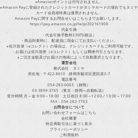
※Amazonポイントは付与されません。
※Amazon Payに登録されたクレジットカードがタミヤカードの場合でもタミヤ
カード会員様特典は適用されません。
Amazon Payに関するお問合せいはこちらまでお願いします。
https://pay.amazon.co.jp/help/202161900
代金引換
・代金引換手数料330円(税込）
・商品到着時に、配達員に現金にてお支払いください。
※佐川急便（eコレクト）の場合は、クレジットカードもご利用可能です。
・お届けは佐川急便（eコレクト）もしくは郵便代引となります。
※ご注文金額及びお届けの地域によって自動選択となります。
運営会社
株式会社 タミヤ
所在地：〒422-8610 静岡市駿河区恩田原3-7
電話番号
054-283-0003 （静岡）
03-3899-3765 （東京：静岡へ自動転送）
受付時間 月～金 9:00～18:00 土日祝日 8:00～12:00／13:00～17:00
FAX：054-282-7763
お問合せについて
お問い合わせフォームはこちら
会社概要
特定商取引法に基づく表示
プライバシーポリシー
ご利用規約