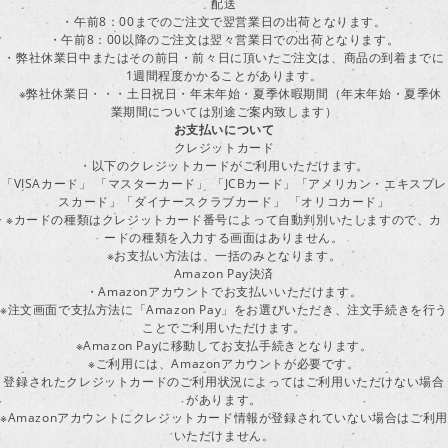
配送
・午前8：00までのご注文で翌営業日の出荷となります。
・午前8：00以降のご注文は翌々営業日での出荷となります。
・弊社休業日中またはその前日・前々日に頂いたご注文は、商品の到着までに
1週間程度かかることがあります。
※弊社休業日・・・土日祝日・年末年始・夏季休暇期間（年末年始・夏季休
業期間については別途ご案内致します）
お支払いについて
クレジットカード
・以下のクレジットカードがご利用いただけます。
「VISAカード」 「マスターカード」 「JCBカード」「アメリカン・エキスプレ
スカード」「ダイナースクラブカード」 「オリコカード」
※カードの種類はクレジットカード番号によって自動判別いたしますので、カ
ードの種類を入力する画面はありません。
※お支払い方法は、一括のみとなります。
Amazon Pay決済
・Amazonアカウントでお支払いいただけます。
※注文画面で支払方法に「Amazon Pay」をお選びいただき、注文手続きを行
ことでご利用いただけます。
※Amazon Payに移動してお支払手続きとなります。
※ご利用には、Amazonアカウントが必要です。
登録されたクレジットカードのご利用状況によってはご利用いただけない場合
があります。
※Amazonアカウントにクレジットカード情報が登録されていない場合はご利用
いただけません。