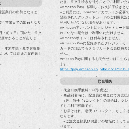
だき、注文手続きを行うことでご利用いた
送
※Amazon Payに移動してお支払手続きと
で翌営業日の出荷となりま
※ご利用には、Amazonアカウントが必要
登録されたクレジットカードのご利用状況
は翌々営業日での出荷となり
利用いただけない場合があります。
※Amazonアカウントにクレジットカード
日・前々日に頂いたご注文
れていない場合はご利用いただけません。
程度かかることがありま
※Amazonポイントは付与されません。
※Amazon Payに登録されたクレジット
日・年末年始・夏季休暇期
カードの場合でもタミヤカード会員様特典
については別途ご案内致し
せん。
Amazon Payに関するお問合せいはこち
ます。
https://pay.amazon.co.jp/help/2021619
代金引換
・代金引換手数料330円(税込）
・商品到着時に、配達員に現金にてお支払
※佐川急便（eコレクト）の場合は、クレ
ドもご利用可能です。
・お届けは佐川急便（eコレクト）もしく
なります。
※ご注文金額及びお届けの地域によって
ります。