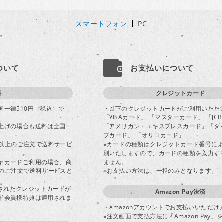
スマートフォン
PC
ついて
お支払いについて
料
クレジットカード
国一律510円（税込）で
・以下のクレジットカードがご利用いただ
「VISAカード」 「マスターカード」 「JC
上げの場合も送料は全国一
「アメリカン・エキスプレスカード」「ダ
ブカード」 「オリコカード」
込)以上のご注文で送料サービ
※カードの種類はクレジットカード番号に
別いたしますので、カードの種類を入力す
ヤカードご利用の場合、商
ません。
以上のご注文で送料サービスと
※お支払い方法は、一括のみとなります。
登録されたクレジットカードが
Amazon Pay決済
ド会員様特典は適用されま
・Amazonアカウントでお支払いいただけ
※注文画面で支払方法に「Amazon Pay