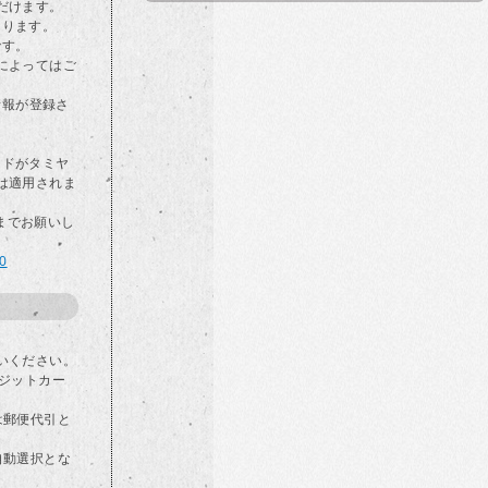
だけます。
なります。
です。
によってはご
情報が登録さ
カードがタミヤ
は適用されま
らまでお願いし
00
いください。
ジットカー
は郵便代引と
自動選択とな