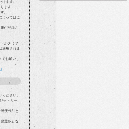
だけます。
なります。
です。
によってはご
情報が登録さ
カードがタミヤ
は適用されま
らまでお願いし
00
いください。
ジットカー
は郵便代引と
自動選択とな