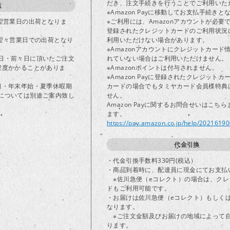
だき、注文手続きを行うことでご利用いた
送
※Amazon Payに移動してお支払手続きと
で翌営業日の出荷となりま
※ご利用には、Amazonアカウントが必要
登録されたクレジットカードのご利用状況
は翌々営業日での出荷となり
利用いただけない場合があります。
※Amazonアカウントにクレジットカード
日・前々日に頂いたご注文
れていない場合はご利用いただけません。
程度かかることがありま
※Amazonポイントは付与されません。
※Amazon Payに登録されたクレジット
日・年末年始・夏季休暇期
カードの場合でもタミヤカード会員様特典
については別途ご案内致し
せん。
Amazon Payに関するお問合せいはこち
ます。
https://pay.amazon.co.jp/help/2021619
代金引換
・代金引換手数料330円(税込）
・商品到着時に、配達員に現金にてお支払
※佐川急便（eコレクト）の場合は、クレ
ドもご利用可能です。
・お届けは佐川急便（eコレクト）もしく
なります。
※ご注文金額及びお届けの地域によって
ります。