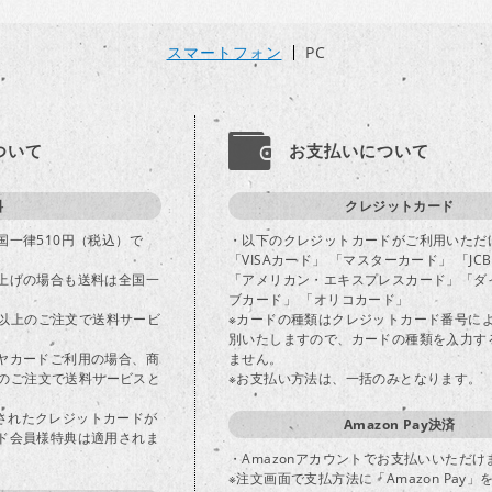
スマートフォン
PC
ついて
お支払いについて
料
クレジットカード
国一律510円（税込）で
・以下のクレジットカードがご利用いただ
「VISAカード」 「マスターカード」 「JC
上げの場合も送料は全国一
「アメリカン・エキスプレスカード」「ダ
ブカード」 「オリコカード」
込)以上のご注文で送料サービ
※カードの種類はクレジットカード番号に
別いたしますので、カードの種類を入力す
ヤカードご利用の場合、商
ません。
以上のご注文で送料サービスと
※お支払い方法は、一括のみとなります。
登録されたクレジットカードが
Amazon Pay決済
ド会員様特典は適用されま
・Amazonアカウントでお支払いいただけ
※注文画面で支払方法に「Amazon Pay