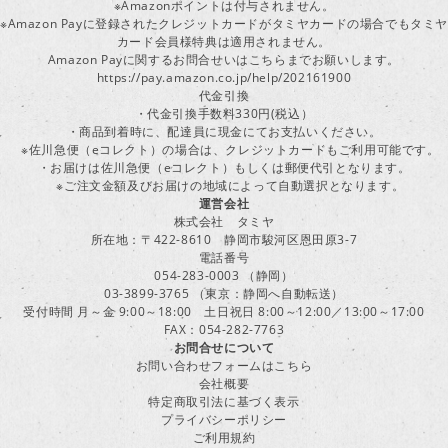
※Amazonポイントは付与されません。
※Amazon Payに登録されたクレジットカードがタミヤカードの場合でもタミヤ
カード会員様特典は適用されません。
Amazon Payに関するお問合せいはこちらまでお願いします。
https://pay.amazon.co.jp/help/202161900
代金引換
・代金引換手数料330円(税込）
・商品到着時に、配達員に現金にてお支払いください。
※佐川急便（eコレクト）の場合は、クレジットカードもご利用可能です。
・お届けは佐川急便（eコレクト）もしくは郵便代引となります。
※ご注文金額及びお届けの地域によって自動選択となります。
運営会社
株式会社 タミヤ
所在地：〒422-8610 静岡市駿河区恩田原3-7
電話番号
054-283-0003 （静岡）
03-3899-3765 （東京：静岡へ自動転送）
受付時間 月～金 9:00～18:00 土日祝日 8:00～12:00／13:00～17:00
FAX：054-282-7763
お問合せについて
お問い合わせフォームはこちら
会社概要
特定商取引法に基づく表示
プライバシーポリシー
ご利用規約