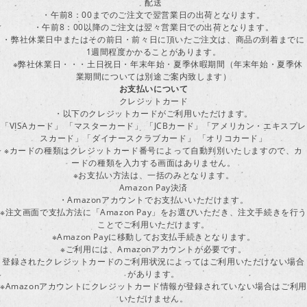
配送
・午前8：00までのご注文で翌営業日の出荷となります。
・午前8：00以降のご注文は翌々営業日での出荷となります。
・弊社休業日中またはその前日・前々日に頂いたご注文は、商品の到着までに
1週間程度かかることがあります。
※弊社休業日・・・土日祝日・年末年始・夏季休暇期間（年末年始・夏季休
業期間については別途ご案内致します）
お支払いについて
クレジットカード
・以下のクレジットカードがご利用いただけます。
「VISAカード」 「マスターカード」 「JCBカード」「アメリカン・エキスプレ
スカード」「ダイナースクラブカード」 「オリコカード」
※カードの種類はクレジットカード番号によって自動判別いたしますので、カ
ードの種類を入力する画面はありません。
※お支払い方法は、一括のみとなります。
Amazon Pay決済
・Amazonアカウントでお支払いいただけます。
※注文画面で支払方法に「Amazon Pay」をお選びいただき、注文手続きを行
ことでご利用いただけます。
※Amazon Payに移動してお支払手続きとなります。
※ご利用には、Amazonアカウントが必要です。
登録されたクレジットカードのご利用状況によってはご利用いただけない場合
があります。
※Amazonアカウントにクレジットカード情報が登録されていない場合はご利用
いただけません。